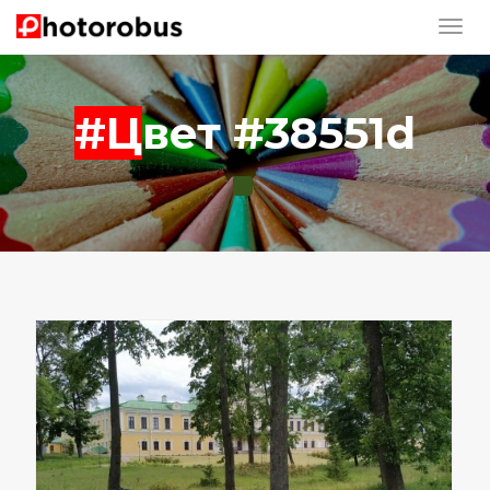
#Цвет #38551d