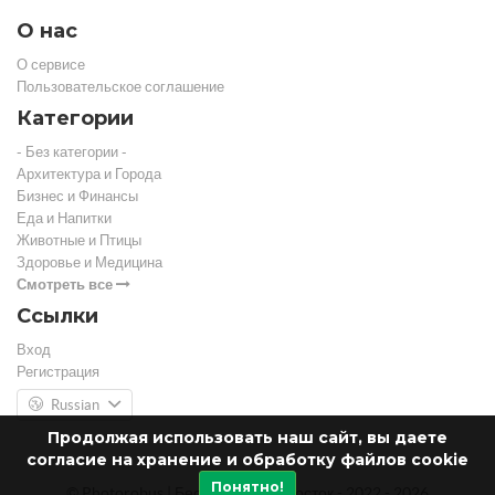
О нас
О сервисе
Пользовательское соглашение
Категории
- Без категории -
Архитектура и Города
Бизнес и Финансы
Еда и Напитки
Животные и Птицы
Здоровье и Медицина
Смотреть все
Ссылки
Вход
Регистрация
Russian
Продолжая использовать наш сайт, вы даете
согласие на хранение и обработку файлов cookie
Понятно!
© Photorobus | Бесплатный фотосток - 2022 - 2026