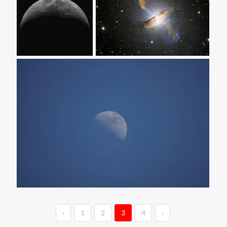
‹
1
2
3
4
›