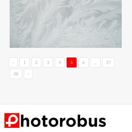
‹
1
2
3
4
5
6
...
37
38
›